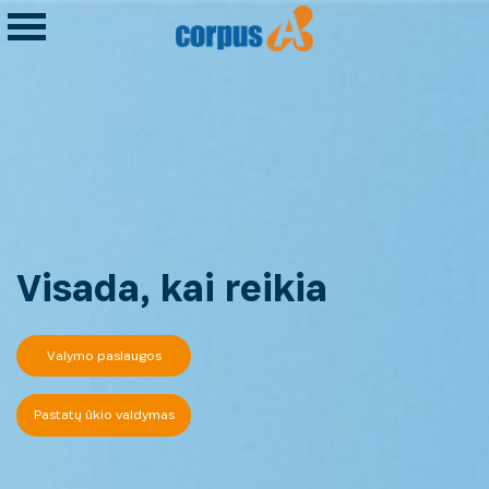
Visada, kai reikia
Valymo paslaugos
Pastatų ūkio valdymas