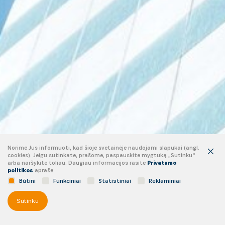
Norime Jus informuoti, kad šioje svetainėje naudojami slapukai (angl.
cookies). Jeigu sutinkate, prašome, paspauskite mygtuką „Sutinku“
arba naršykite toliau. Daugiau informacijos rasite
Privatumo
politikos
apraše.
Būtini
Funkciniai
Statistiniai
Reklaminiai
Sutinku