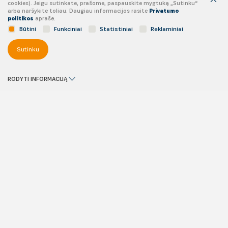
cookies). Jeigu sutinkate, prašome, paspauskite mygtuką „Sutinku“
arba naršykite toliau. Daugiau informacijos rasite
Privatumo
politikos
apraše.
Būtini
Funkciniai
Statistiniai
Reklaminiai
Sutinku
RODYTI INFORMACIJĄ
Vidaus patalpų valymas
Jūsų biuro valymas, gamybos, paslaugų teikimo ir klientų aptarnavimo
erdvių priežiūra - mūsų rūpestis. Jūs galėsite susitelkti į savo
pagrindines veiklas, o visais švaros klausimais pasirūpinsime mes.
Gauti pasiūlymą